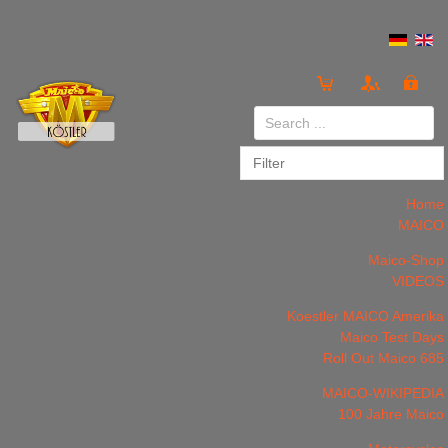
Login
or
Register
Home
MAICO
Maico-Shop
VIDEOS
LOG IN
Register
Koestler MAICO Amerika
Maico Test Days
Roll Out Maico 685
MAICO-WIKIPEDIA
100 Jahre Maico