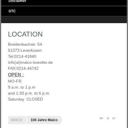
Disclaimer
GTC
LOCATION
Breidenbachstr. 54
51373 Leverkusen
Tel:0214-41840
info(at)maico-koestler.de
FAX:0214-44742
OPEN :
MO-FR
9 a.m. to 1 p.m
and 1:30 p.m. to 6 p.m
Saturday CLOSED
MAICO
100 Jahre Maico